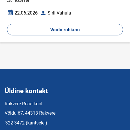
3. koha
22.06.2026
Sirli Vahula
Loomise kuupäev
Autor
Vaata rohkem
Üldine kontakt
Rakvere Reaalkool
Võidu 67, 44313 Rakvere
322 3472 (kantselei)