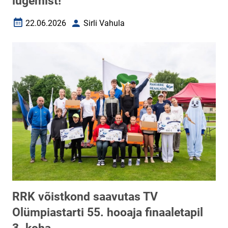
lugemist!
22.06.2026
Sirli Vahula
Loomise kuupäev
Autor
RRK võistkond saavutas TV
Olümpiastarti 55. hooaja finaaletapil