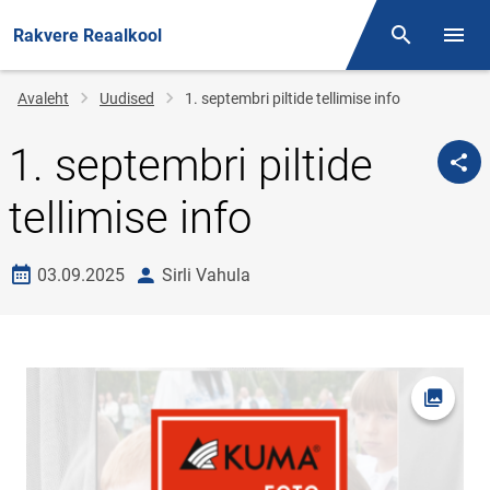
Rakvere Reaalkool
Otsing
Menüü
Jälglink
Avaleht
Uudised
1. septembri piltide tellimise info
1. septembri piltide
tellimise info
Loomise kuupäev
autor
03.09.2025
Sirli Vahula
Ava fot