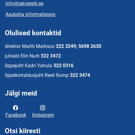
info@rakvererk.ee
Asukoha informatsioon
Olulised kontaktid
direktor Martti Marksoo
322 3249; 5698 2630
juhiabi Elin Nurk
322 3472
õppejuht Kadri Vahula
322 0316
õppekorraldusjuht Reeli Rump
322 3474
Jälgi meid
Facebook
Instagram
Otsi kiiresti