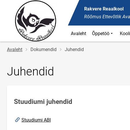
Rakvere Reaalkool
Rõõmus Ettevõtlik Ava
Avaleht
Õppetöö
Kool
Jälglink
Avaleht
Dokumendid
Juhendid
Juhendid
Stuudiumi juhendid
Link opens in same page
Stuudiumi ABI