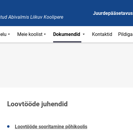
Juurdepääsetavus
tud Abivalmis Liikuv Koolipere
ielu
Meie koolist
Dokumendid
Kontaktid
Pildigal
Loovtööde juhendid
Loovtööde sooritamine põhikoolis