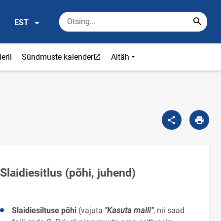
EST
Link avaneb uuel leheküljel
erii
Sündmuste kalender
Aitäh
Slaidiesitlus (põhi, juhend)
Slaidiesiltuse põhi
(vajuta
"Kasuta malli"
, nii saad