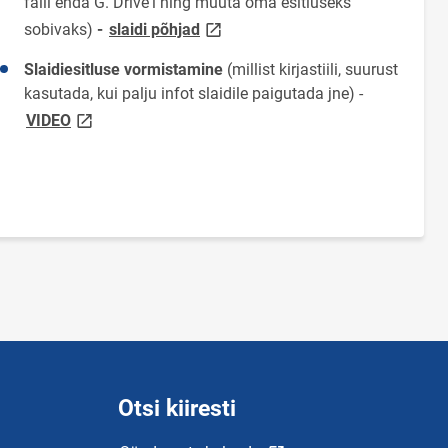
faili enda G. Drive'i ning muuta oma esitluseks
link opens on new page
sobivaks)
-
slaidi põhjad
Slaidiesitluse vormistamine
(millist kirjastiili, suurust
kasutada, kui palju infot slaidile paigutada jne) -
link opens on new page
VIDEO
Otsi kiiresti