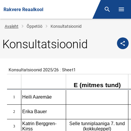
Rakvere Reaalkool
Otsing
Menüü
Jälglink
Avaleht
Õppetöö
Konsultatsioonid
Konsultatsioonid