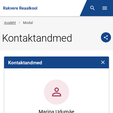
Rakvere Reaalkool
Otsing
Menüü
Jälglink
Avaleht
Modal
Kontaktandmed
Kontaktandmed
Sulge 
Marina Udumäe