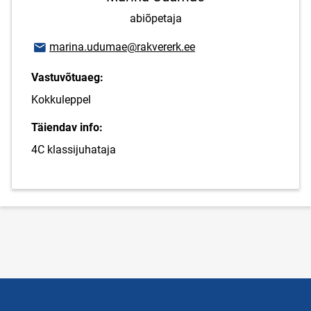
abiõpetaja
E-posti aadress
marina.udumae@rakvererk.ee
Vastuvõtuaeg:
Kokkuleppel
Täiendav info:
4C klassijuhataja