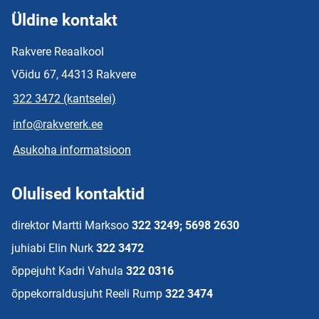
Üldine kontakt
Rakvere Reaalkool
Võidu 67, 44313 Rakvere
322 3472 (kantselei)
info@rakvererk.ee
Asukoha informatsioon
Olulised kontaktid
direktor Martti Marksoo
322 3249; 5698 2630
juhiabi Elin Nurk
322 3472
õppejuht Kadri Vahula
322 0316
õppekorraldusjuht Reeli Rump
322 3474