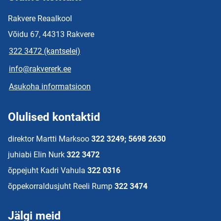
Rakvere Reaalkool
Võidu 67, 44313 Rakvere
322 3472 (kantselei)
info@rakvererk.ee
Asukoha informatsioon
Olulised kontaktid
direktor Martti Marksoo
322 3249; 5698 2630
juhiabi Elin Nurk
322 3472
õppejuht Kadri Vahula
322 0316
õppekorraldusjuht Reeli Rump
322 3474
Jälgi meid