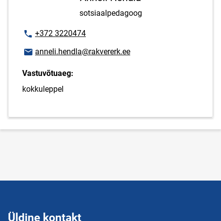
sotsiaalpedagoog
Telefoninumber
+372 3220474
E-posti aadress
anneli.hendla@rakvererk.ee
Vastuvõtuaeg:
kokkuleppel
Üldine kontakt