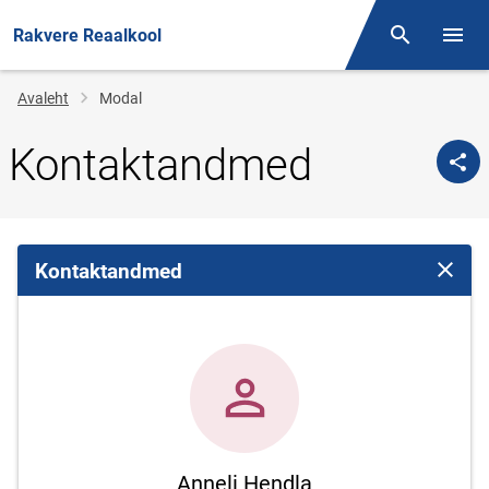
Rakvere Reaalkool
Otsing
Menüü
Jälglink
Avaleht
Modal
Kontaktandmed
Kontaktandmed
Sulge 
Anneli Hendla