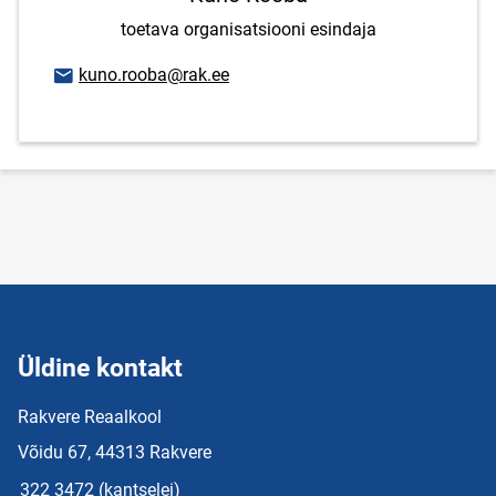
toetava organisatsiooni esindaja
E-posti aadress
kuno.rooba@rak.ee
Üldine kontakt
Rakvere Reaalkool
Võidu 67, 44313 Rakvere
322 3472 (kantselei)