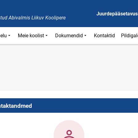
Juurdepääsetavus
tud Abivalmis Liikuv Koolipere
ielu
Meie koolist
Dokumendid
Kontaktid
Pildigal
taktandmed