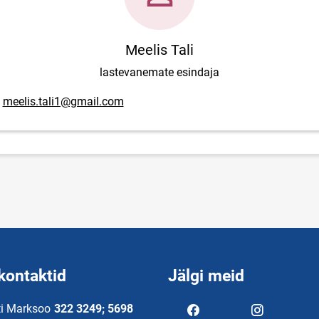
Meelis Tali
lastevanemate esindaja
posti aadress
meelis.tali1@gmail.com
kontaktid
Jälgi meid
ti Marksoo
322 3249; 5698