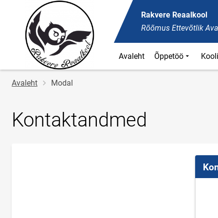
Rakvere Reaalkool
Rõõmus Ettevõtlik Ava
Avaleht
Õppetöö
Kool
Jälglink
Avaleht
Modal
Kontaktandmed
Kon