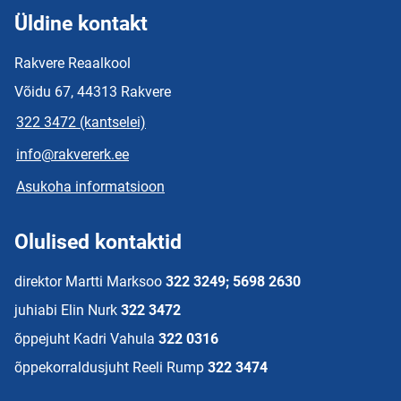
Üldine kontakt
Rakvere Reaalkool
Võidu 67, 44313 Rakvere
322 3472 (kantselei)
info@rakvererk.ee
Asukoha informatsioon
Olulised kontaktid
direktor Martti Marksoo
322 3249; 5698 2630
juhiabi Elin Nurk
322 3472
õppejuht Kadri Vahula
322 0316
õppekorraldusjuht Reeli Rump
322 3474