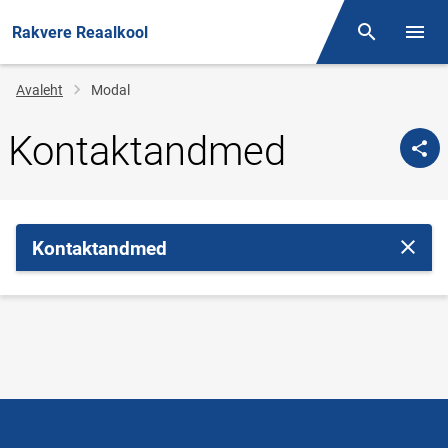
Rakvere Reaalkool
Otsing
Menüü
Jälglink
Avaleht
Modal
Kontaktandmed
Kontaktandmed
Sulge 