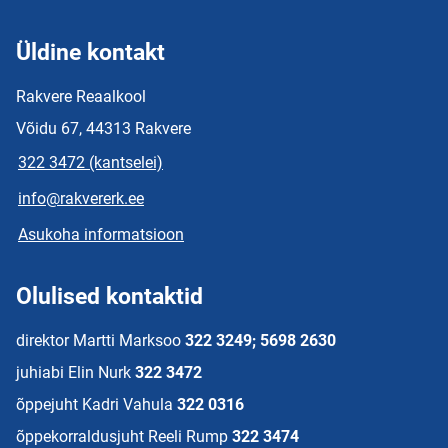
Üldine kontakt
Rakvere Reaalkool
Võidu 67, 44313 Rakvere
322 3472 (kantselei)
info@rakvererk.ee
Asukoha informatsioon
Olulised kontaktid
direktor Martti Marksoo
322 3249; 5698 2630
juhiabi Elin Nurk
322 3472
õppejuht Kadri Vahula
322 0316
õppekorraldusjuht Reeli Rump
322 3474