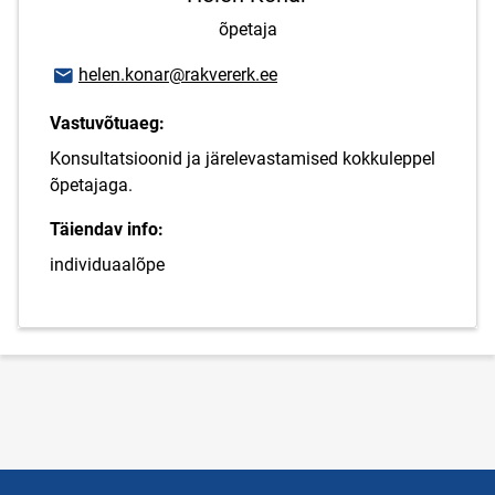
õpetaja
E-posti aadress
helen.konar@rakvererk.ee
Vastuvõtuaeg:
Konsultatsioonid ja järelevastamised kokkuleppel
õpetajaga.
Täiendav info:
individuaalõpe