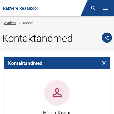
Rakvere Reaalkool
Otsing
Menüü
Jälglink
Avaleht
Modal
Kontaktandmed
Kontaktandmed
Sulge 
Helen Konar