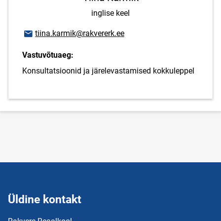
inglise keel
E-posti aadress
tiina.karmik@rakvererk.ee
Vastuvõtuaeg:
Konsultatsioonid ja järelevastamised kokkuleppel
Üldine kontakt