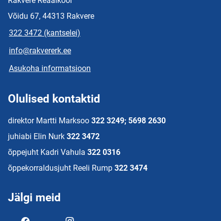
Rakvere Reaalkool
Võidu 67, 44313 Rakvere
322 3472 (kantselei)
info@rakvererk.ee
Asukoha informatsioon
Olulised kontaktid
direktor Martti Marksoo
322 3249; 5698 2630
juhiabi Elin Nurk
322 3472
õppejuht Kadri Vahula
322 0316
õppekorraldusjuht Reeli Rump
322 3474
Jälgi meid