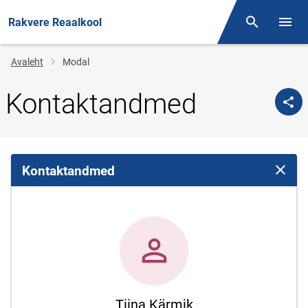
Rakvere Reaalkool
Otsing
Menüü
Jälglink
Avaleht
Modal
Kontaktandmed
Kontaktandmed
Sulge 
Tiina Kärmik