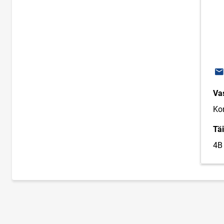
E-
Va
Kon
Täi
4B 