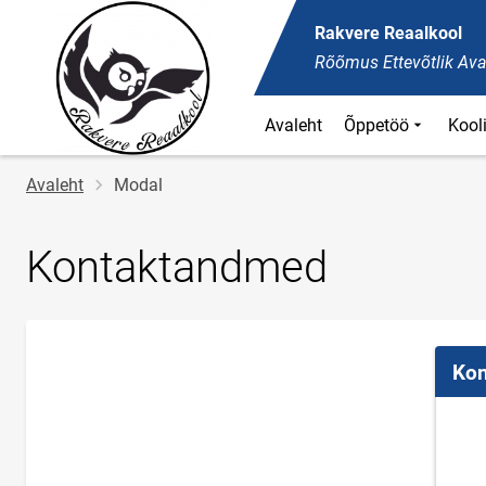
Rakvere Reaalkool
Rõõmus Ettevõtlik Ava
Avaleht
Õppetöö
Kool
Jälglink
Avaleht
Modal
Kontaktandmed
Kon