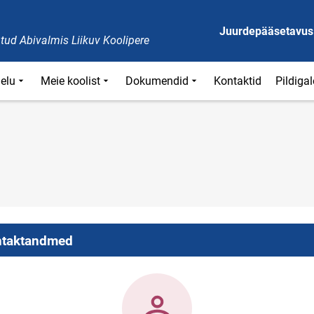
Juurdepääsetavus
tud Abivalmis Liikuv Koolipere
ielu
Meie koolist
Dokumendid
Kontaktid
Pildigal
taktandmed