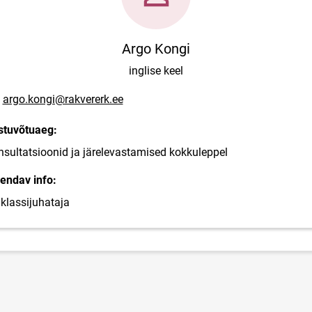
Argo Kongi
inglise keel
posti aadress
argo.kongi@rakvererk.ee
stuvõtuaeg:
sultatsioonid ja järelevastamised kokkuleppel
endav info:
klassijuhataja