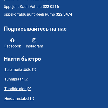
õppejuht Kadri Vahula
322 0316
õppekorraldusjuht Reeli Rump
322 3474
Подписывайтесь на нас
Facebook
Instagram
Найти быстро
Tule meile tööle
Tunniplaan
Tundide ajad
Hindamistabel